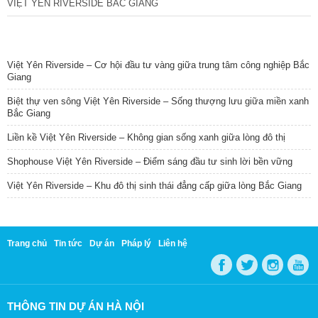
VIỆT YÊN RIVERSIDE BẮC GIANG
TIN NỔI BẬT
Việt Yên Riverside – Cơ hội đầu tư vàng giữa trung tâm công nghiệp Bắc
Giang
Biệt thự ven sông Việt Yên Riverside – Sống thượng lưu giữa miền xanh
Bắc Giang
Liền kề Việt Yên Riverside – Không gian sống xanh giữa lòng đô thị
Shophouse Việt Yên Riverside – Điểm sáng đầu tư sinh lời bền vững
Việt Yên Riverside – Khu đô thị sinh thái đẳng cấp giữa lòng Bắc Giang
Trang chủ
Tin tức
Dự án
Pháp lý
Liên hệ
THÔNG TIN DỰ ÁN HÀ NỘI