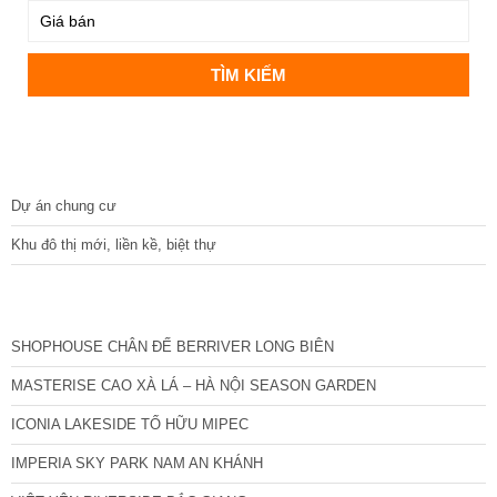
DỰ ÁN
Dự án chung cư
Khu đô thị mới, liền kề, biệt thự
CÁC DỰ ÁN MỚI NHẤT
SHOPHOUSE CHÂN ĐẾ BERRIVER LONG BIÊN
MASTERISE CAO XÀ LÁ – HÀ NỘI SEASON GARDEN
ICONIA LAKESIDE TỐ HỮU MIPEC
IMPERIA SKY PARK NAM AN KHÁNH