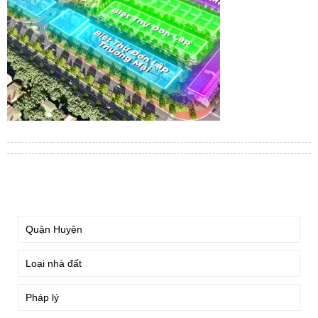
TÌM KIẾM