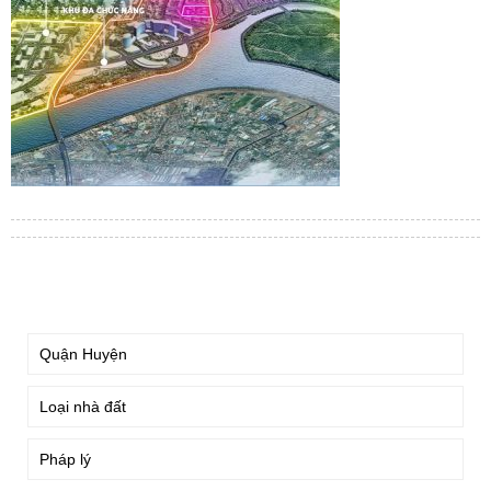
TÌM KIẾM