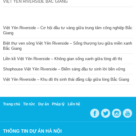
VIỆT YÊN RIVERSIDE BẮC GIANG
TIN NỔI BẬT
Việt Yên Riverside – Cơ hội đầu tư vàng giữa trung tâm công nghiệp Bắc
Giang
Biệt thự ven sông Việt Yên Riverside – Sống thượng lưu giữa miền xanh
Bắc Giang
Liền kề Việt Yên Riverside – Không gian sống xanh giữa lòng đô thị
Shophouse Việt Yên Riverside – Điểm sáng đầu tư sinh lời bền vững
Việt Yên Riverside – Khu đô thị sinh thái đẳng cấp giữa lòng Bắc Giang
Trang chủ
Tin tức
Dự án
Pháp lý
Liên hệ
THÔNG TIN DỰ ÁN HÀ NỘI