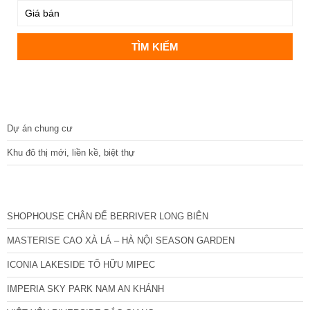
DỰ ÁN
Dự án chung cư
Khu đô thị mới, liền kề, biệt thự
CÁC DỰ ÁN MỚI NHẤT
SHOPHOUSE CHÂN ĐẾ BERRIVER LONG BIÊN
MASTERISE CAO XÀ LÁ – HÀ NỘI SEASON GARDEN
ICONIA LAKESIDE TỐ HỮU MIPEC
IMPERIA SKY PARK NAM AN KHÁNH