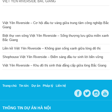
VIỆT YÊN RIVERSIDE BẮC GIANG
TIN NỔI BẬT
Việt Yên Riverside – Cơ hội đầu tư vàng giữa trung tâm công nghiệp Bắc
Giang
Biệt thự ven sông Việt Yên Riverside – Sống thượng lưu giữa miền xanh
Bắc Giang
Liền kề Việt Yên Riverside – Không gian sống xanh giữa lòng đô thị
Shophouse Việt Yên Riverside – Điểm sáng đầu tư sinh lời bền vững
Việt Yên Riverside – Khu đô thị sinh thái đẳng cấp giữa lòng Bắc Giang
Trang chủ
Tin tức
Dự án
Pháp lý
Liên hệ
THÔNG TIN DỰ ÁN HÀ NỘI