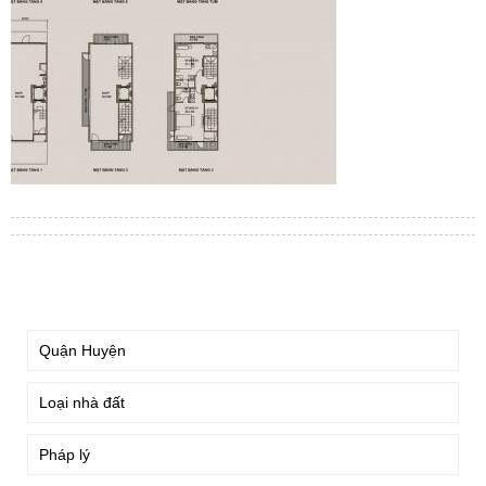
TÌM KIẾM