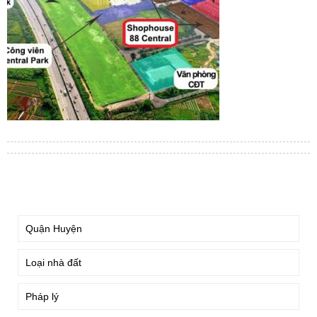
TÌM KIẾM