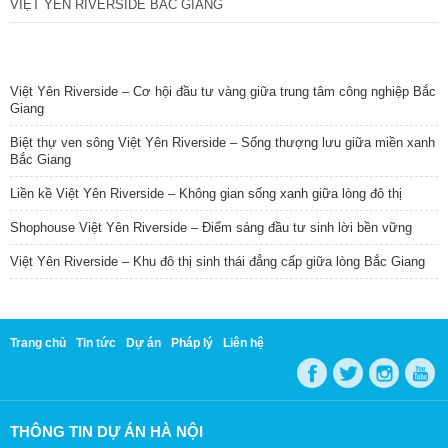
VIỆT YÊN RIVERSIDE BẮC GIANG
TIN NỔI BẬT
Việt Yên Riverside – Cơ hội đầu tư vàng giữa trung tâm công nghiệp Bắc
Giang
Biệt thự ven sông Việt Yên Riverside – Sống thượng lưu giữa miền xanh
Bắc Giang
Liền kề Việt Yên Riverside – Không gian sống xanh giữa lòng đô thị
Shophouse Việt Yên Riverside – Điểm sáng đầu tư sinh lời bền vững
Việt Yên Riverside – Khu đô thị sinh thái đẳng cấp giữa lòng Bắc Giang
Trang chủ
Tin tức
Dự án
Pháp lý
Liên hệ
THÔNG TIN DỰ ÁN HÀ NỘI