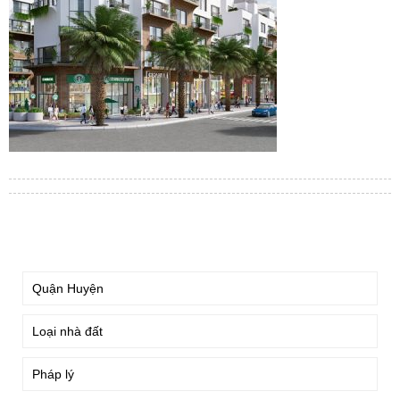
TÌM KIẾM