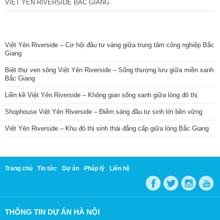
VIỆT YÊN RIVERSIDE BẮC GIANG
TIN NỔI BẬT
Việt Yên Riverside – Cơ hội đầu tư vàng giữa trung tâm công nghiệp Bắc
Giang
Biệt thự ven sông Việt Yên Riverside – Sống thượng lưu giữa miền xanh
Bắc Giang
Liền kề Việt Yên Riverside – Không gian sống xanh giữa lòng đô thị
Shophouse Việt Yên Riverside – Điểm sáng đầu tư sinh lời bền vững
Việt Yên Riverside – Khu đô thị sinh thái đẳng cấp giữa lòng Bắc Giang
Trang chủ
Tin tức
Dự án
Pháp lý
Liên hệ
THÔNG TIN DỰ ÁN HÀ NỘI