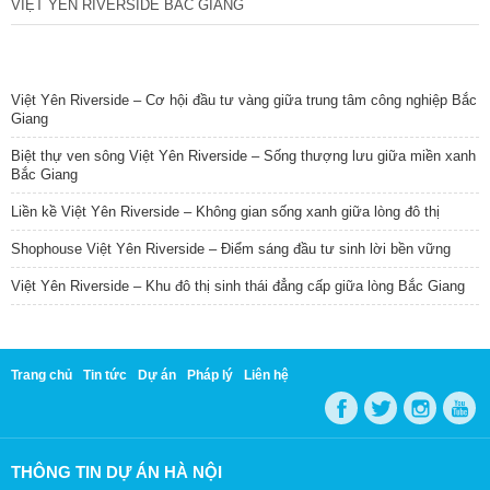
VIỆT YÊN RIVERSIDE BẮC GIANG
TIN NỔI BẬT
Việt Yên Riverside – Cơ hội đầu tư vàng giữa trung tâm công nghiệp Bắc
Giang
Biệt thự ven sông Việt Yên Riverside – Sống thượng lưu giữa miền xanh
Bắc Giang
Liền kề Việt Yên Riverside – Không gian sống xanh giữa lòng đô thị
Shophouse Việt Yên Riverside – Điểm sáng đầu tư sinh lời bền vững
Việt Yên Riverside – Khu đô thị sinh thái đẳng cấp giữa lòng Bắc Giang
Trang chủ
Tin tức
Dự án
Pháp lý
Liên hệ
THÔNG TIN DỰ ÁN HÀ NỘI