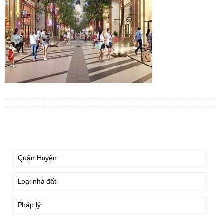
TÌM KIẾM