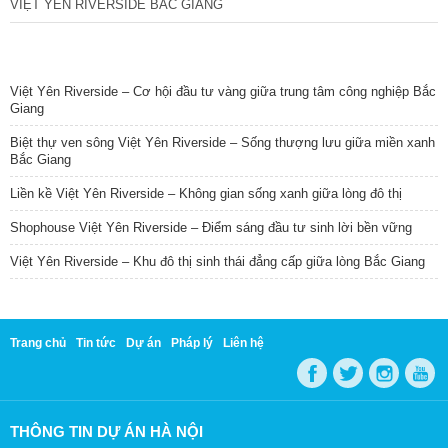
VIỆT YÊN RIVERSIDE BẮC GIANG
TIN NỔI BẬT
Việt Yên Riverside – Cơ hội đầu tư vàng giữa trung tâm công nghiệp Bắc
Giang
Biệt thự ven sông Việt Yên Riverside – Sống thượng lưu giữa miền xanh
Bắc Giang
Liền kề Việt Yên Riverside – Không gian sống xanh giữa lòng đô thị
Shophouse Việt Yên Riverside – Điểm sáng đầu tư sinh lời bền vững
Việt Yên Riverside – Khu đô thị sinh thái đẳng cấp giữa lòng Bắc Giang
Trang chủ
Tin tức
Dự án
Pháp lý
Liên hệ
THÔNG TIN DỰ ÁN HÀ NỘI