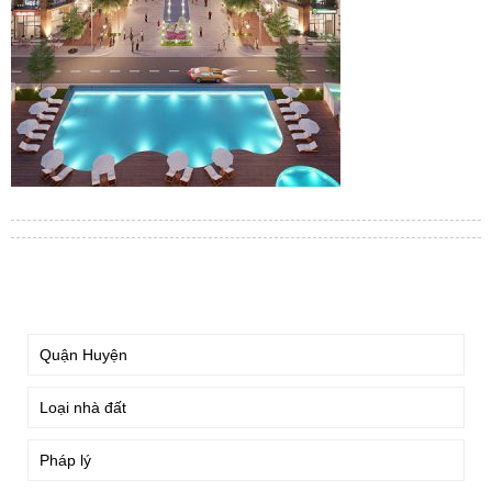
TÌM KIẾM