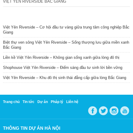
VIỆT YÊN RIVERSIDE BẮC GIANG
TIN NỔI BẬT
Việt Yên Riverside – Cơ hội đầu tư vàng giữa trung tâm công nghiệp Bắc
Giang
Biệt thự ven sông Việt Yên Riverside – Sống thượng lưu giữa miền xanh
Bắc Giang
Liền kề Việt Yên Riverside – Không gian sống xanh giữa lòng đô thị
Shophouse Việt Yên Riverside – Điểm sáng đầu tư sinh lời bền vững
Việt Yên Riverside – Khu đô thị sinh thái đẳng cấp giữa lòng Bắc Giang
Trang chủ
Tin tức
Dự án
Pháp lý
Liên hệ
THÔNG TIN DỰ ÁN HÀ NỘI