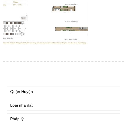
TÌM KIẾM