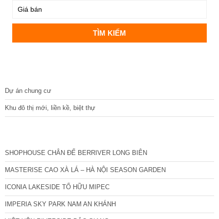
DỰ ÁN
Dự án chung cư
Khu đô thị mới, liền kề, biệt thự
CÁC DỰ ÁN MỚI NHẤT
SHOPHOUSE CHÂN ĐẾ BERRIVER LONG BIÊN
MASTERISE CAO XÀ LÁ – HÀ NỘI SEASON GARDEN
ICONIA LAKESIDE TỐ HỮU MIPEC
IMPERIA SKY PARK NAM AN KHÁNH