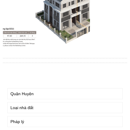
TÌM KIẾM