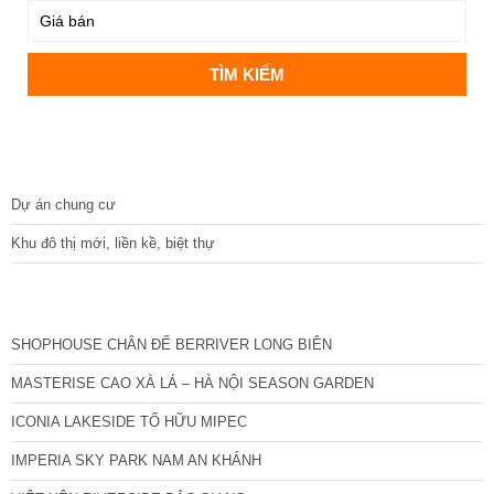
DỰ ÁN
Dự án chung cư
Khu đô thị mới, liền kề, biệt thự
CÁC DỰ ÁN MỚI NHẤT
SHOPHOUSE CHÂN ĐẾ BERRIVER LONG BIÊN
MASTERISE CAO XÀ LÁ – HÀ NỘI SEASON GARDEN
ICONIA LAKESIDE TỐ HỮU MIPEC
IMPERIA SKY PARK NAM AN KHÁNH