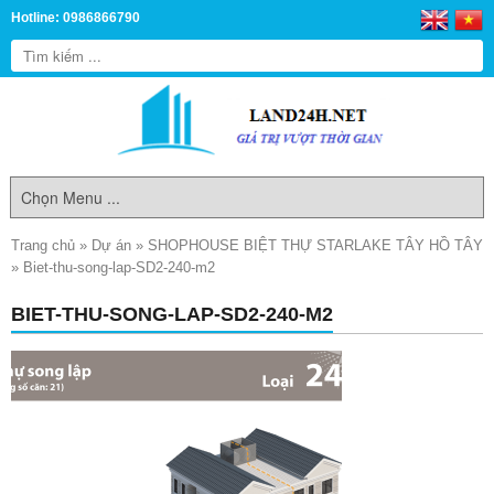
Hotline: 0986866790
Trang chủ
»
Dự án
»
SHOPHOUSE BIỆT THỰ STARLAKE TÂY HỒ TÂY
»
Biet-thu-song-lap-SD2-240-m2
BIET-THU-SONG-LAP-SD2-240-M2