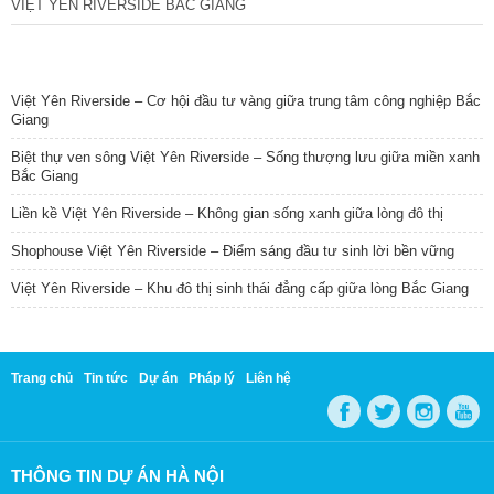
VIỆT YÊN RIVERSIDE BẮC GIANG
TIN NỔI BẬT
Việt Yên Riverside – Cơ hội đầu tư vàng giữa trung tâm công nghiệp Bắc
Giang
Biệt thự ven sông Việt Yên Riverside – Sống thượng lưu giữa miền xanh
Bắc Giang
Liền kề Việt Yên Riverside – Không gian sống xanh giữa lòng đô thị
Shophouse Việt Yên Riverside – Điểm sáng đầu tư sinh lời bền vững
Việt Yên Riverside – Khu đô thị sinh thái đẳng cấp giữa lòng Bắc Giang
Trang chủ
Tin tức
Dự án
Pháp lý
Liên hệ
THÔNG TIN DỰ ÁN HÀ NỘI