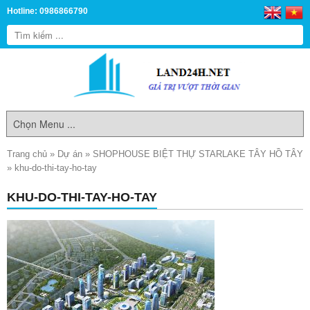
Hotline: 0986866790
Trang chủ
»
Dự án
»
SHOPHOUSE BIỆT THỰ STARLAKE TÂY HỒ TÂY
»
khu-do-thi-tay-ho-tay
KHU-DO-THI-TAY-HO-TAY