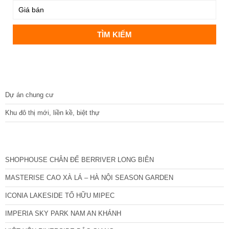
DỰ ÁN
Dự án chung cư
Khu đô thị mới, liền kề, biệt thự
CÁC DỰ ÁN MỚI NHẤT
SHOPHOUSE CHÂN ĐẾ BERRIVER LONG BIÊN
MASTERISE CAO XÀ LÁ – HÀ NỘI SEASON GARDEN
ICONIA LAKESIDE TỐ HỮU MIPEC
IMPERIA SKY PARK NAM AN KHÁNH