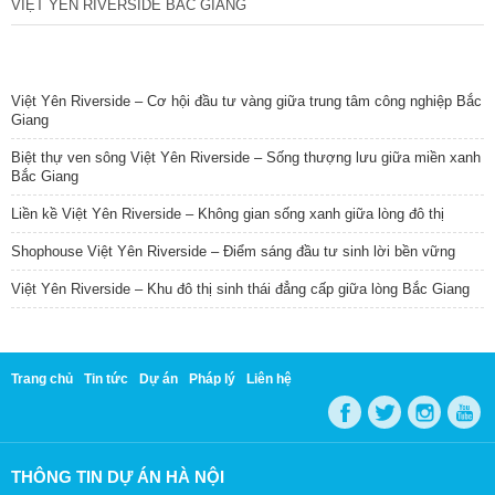
VIỆT YÊN RIVERSIDE BẮC GIANG
TIN NỔI BẬT
Việt Yên Riverside – Cơ hội đầu tư vàng giữa trung tâm công nghiệp Bắc
Giang
Biệt thự ven sông Việt Yên Riverside – Sống thượng lưu giữa miền xanh
Bắc Giang
Liền kề Việt Yên Riverside – Không gian sống xanh giữa lòng đô thị
Shophouse Việt Yên Riverside – Điểm sáng đầu tư sinh lời bền vững
Việt Yên Riverside – Khu đô thị sinh thái đẳng cấp giữa lòng Bắc Giang
Trang chủ
Tin tức
Dự án
Pháp lý
Liên hệ
THÔNG TIN DỰ ÁN HÀ NỘI