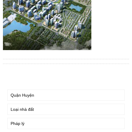
TÌM KIẾM