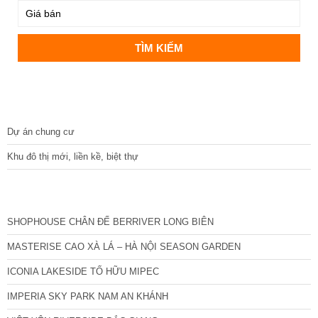
DỰ ÁN
Dự án chung cư
Khu đô thị mới, liền kề, biệt thự
CÁC DỰ ÁN MỚI NHẤT
SHOPHOUSE CHÂN ĐẾ BERRIVER LONG BIÊN
MASTERISE CAO XÀ LÁ – HÀ NỘI SEASON GARDEN
ICONIA LAKESIDE TỐ HỮU MIPEC
IMPERIA SKY PARK NAM AN KHÁNH