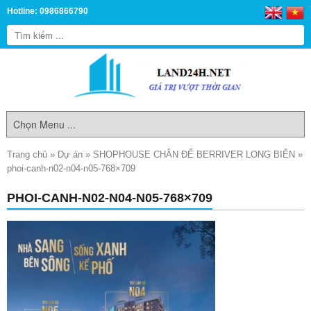
Hotline: 0986866790
Trang chủ
»
Dự án
»
SHOPHOUSE CHÂN ĐẾ BERRIVER LONG BIÊN
»
phoi-canh-n02-n04-n05-768×709
PHOI-CANH-N02-N04-N05-768×709