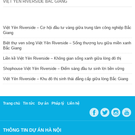
VIỆT YÊN RIVERSIDE BẮC GIANG
TIN NỔI BẬT
Việt Yên Riverside – Cơ hội đầu tư vàng giữa trung tâm công nghiệp Bắc
Giang
Biệt thự ven sông Việt Yên Riverside – Sống thượng lưu giữa miền xanh
Bắc Giang
Liền kề Việt Yên Riverside – Không gian sống xanh giữa lòng đô thị
Shophouse Việt Yên Riverside – Điểm sáng đầu tư sinh lời bền vững
Việt Yên Riverside – Khu đô thị sinh thái đẳng cấp giữa lòng Bắc Giang
Trang chủ
Tin tức
Dự án
Pháp lý
Liên hệ
THÔNG TIN DỰ ÁN HÀ NỘI