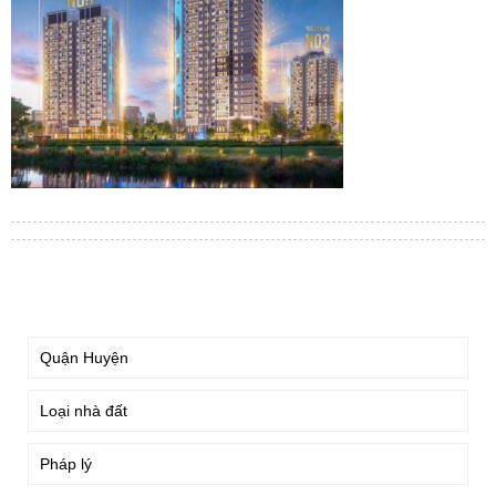
TÌM KIẾM