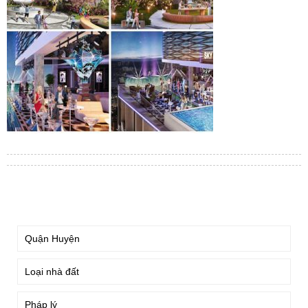
TÌM KIẾM