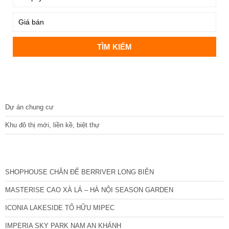
DỰ ÁN
Dự án chung cư
Khu đô thị mới, liền kề, biệt thự
CÁC DỰ ÁN MỚI NHẤT
SHOPHOUSE CHÂN ĐẾ BERRIVER LONG BIÊN
MASTERISE CAO XÀ LÁ – HÀ NỘI SEASON GARDEN
ICONIA LAKESIDE TỐ HỮU MIPEC
IMPERIA SKY PARK NAM AN KHÁNH