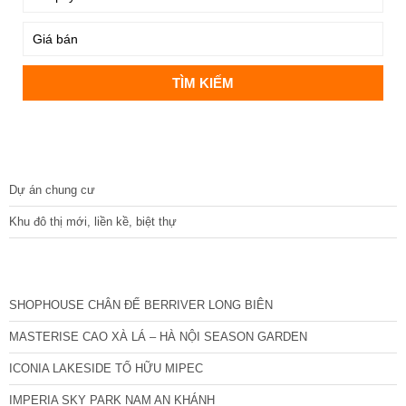
DỰ ÁN
Dự án chung cư
Khu đô thị mới, liền kề, biệt thự
CÁC DỰ ÁN MỚI NHẤT
SHOPHOUSE CHÂN ĐẾ BERRIVER LONG BIÊN
MASTERISE CAO XÀ LÁ – HÀ NỘI SEASON GARDEN
ICONIA LAKESIDE TỐ HỮU MIPEC
IMPERIA SKY PARK NAM AN KHÁNH