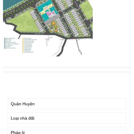
TÌM KIẾM