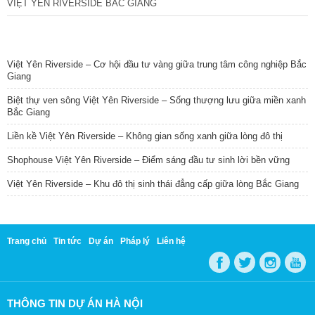
VIỆT YÊN RIVERSIDE BẮC GIANG
TIN NỔI BẬT
Việt Yên Riverside – Cơ hội đầu tư vàng giữa trung tâm công nghiệp Bắc
Giang
Biệt thự ven sông Việt Yên Riverside – Sống thượng lưu giữa miền xanh
Bắc Giang
Liền kề Việt Yên Riverside – Không gian sống xanh giữa lòng đô thị
Shophouse Việt Yên Riverside – Điểm sáng đầu tư sinh lời bền vững
Việt Yên Riverside – Khu đô thị sinh thái đẳng cấp giữa lòng Bắc Giang
Trang chủ
Tin tức
Dự án
Pháp lý
Liên hệ
THÔNG TIN DỰ ÁN HÀ NỘI