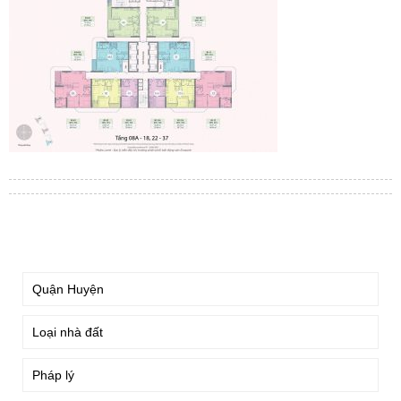
TÌM KIẾM