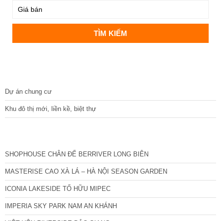
DỰ ÁN
Dự án chung cư
Khu đô thị mới, liền kề, biệt thự
CÁC DỰ ÁN MỚI NHẤT
SHOPHOUSE CHÂN ĐẾ BERRIVER LONG BIÊN
MASTERISE CAO XÀ LÁ – HÀ NỘI SEASON GARDEN
ICONIA LAKESIDE TỐ HỮU MIPEC
IMPERIA SKY PARK NAM AN KHÁNH