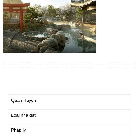
TÌM KIẾM