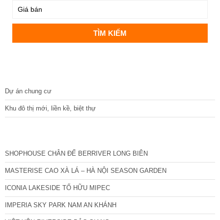
DỰ ÁN
Dự án chung cư
Khu đô thị mới, liền kề, biệt thự
CÁC DỰ ÁN MỚI NHẤT
SHOPHOUSE CHÂN ĐẾ BERRIVER LONG BIÊN
MASTERISE CAO XÀ LÁ – HÀ NỘI SEASON GARDEN
ICONIA LAKESIDE TỐ HỮU MIPEC
IMPERIA SKY PARK NAM AN KHÁNH