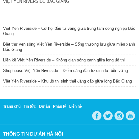
VIỆT YÊN RIVERSIDE BẮC GIANG
TIN NỔI BẬT
Việt Yên Riverside – Cơ hội đầu tư vàng giữa trung tâm công nghiệp Bắc
Giang
Biệt thự ven sông Việt Yên Riverside – Sống thượng lưu giữa miền xanh
Bắc Giang
Liền kề Việt Yên Riverside – Không gian sống xanh giữa lòng đô thị
Shophouse Việt Yên Riverside – Điểm sáng đầu tư sinh lời bền vững
Việt Yên Riverside – Khu đô thị sinh thái đẳng cấp giữa lòng Bắc Giang
Trang chủ
Tin tức
Dự án
Pháp lý
Liên hệ
THÔNG TIN DỰ ÁN HÀ NỘI