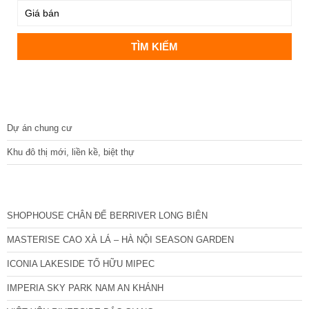
DỰ ÁN
Dự án chung cư
Khu đô thị mới, liền kề, biệt thự
CÁC DỰ ÁN MỚI NHẤT
SHOPHOUSE CHÂN ĐẾ BERRIVER LONG BIÊN
MASTERISE CAO XÀ LÁ – HÀ NỘI SEASON GARDEN
ICONIA LAKESIDE TỐ HỮU MIPEC
IMPERIA SKY PARK NAM AN KHÁNH