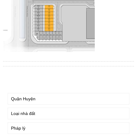
TÌM KIẾM