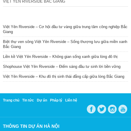
VIỆT YÊN RIVERSIDE BẮC GIANG
TIN NỔI BẬT
Việt Yên Riverside – Cơ hội đầu tư vàng giữa trung tâm công nghiệp Bắc
Giang
Biệt thự ven sông Việt Yên Riverside – Sống thượng lưu giữa miền xanh
Bắc Giang
Liền kề Việt Yên Riverside – Không gian sống xanh giữa lòng đô thị
Shophouse Việt Yên Riverside – Điểm sáng đầu tư sinh lời bền vững
Việt Yên Riverside – Khu đô thị sinh thái đẳng cấp giữa lòng Bắc Giang
Trang chủ
Tin tức
Dự án
Pháp lý
Liên hệ
THÔNG TIN DỰ ÁN HÀ NỘI