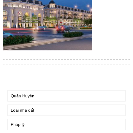
TÌM KIẾM