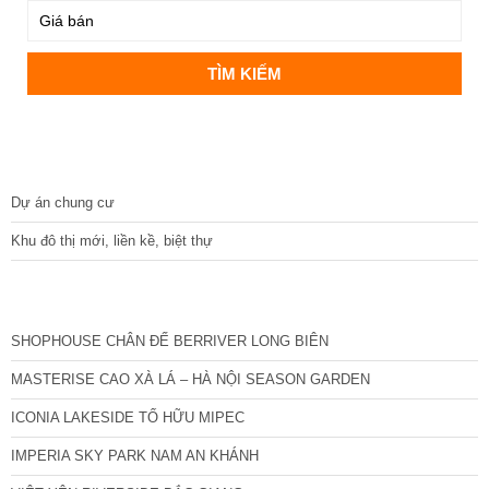
DỰ ÁN
Dự án chung cư
Khu đô thị mới, liền kề, biệt thự
CÁC DỰ ÁN MỚI NHẤT
SHOPHOUSE CHÂN ĐẾ BERRIVER LONG BIÊN
MASTERISE CAO XÀ LÁ – HÀ NỘI SEASON GARDEN
ICONIA LAKESIDE TỐ HỮU MIPEC
IMPERIA SKY PARK NAM AN KHÁNH