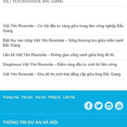
VIỆT YÊN RIVERSIDE BẮC GIANG
TIN NỔI BẬT
Việt Yên Riverside – Cơ hội đầu tư vàng giữa trung tâm công nghiệp Bắc
Giang
Biệt thự ven sông Việt Yên Riverside – Sống thượng lưu giữa miền xanh
Bắc Giang
Liền kề Việt Yên Riverside – Không gian sống xanh giữa lòng đô thị
Shophouse Việt Yên Riverside – Điểm sáng đầu tư sinh lời bền vững
Việt Yên Riverside – Khu đô thị sinh thái đẳng cấp giữa lòng Bắc Giang
Trang chủ
Tin tức
Dự án
Pháp lý
Liên hệ
THÔNG TIN DỰ ÁN HÀ NỘI