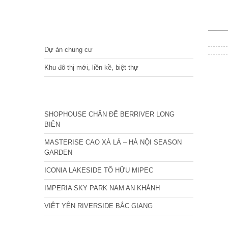
DỰ ÁN
Dự án chung cư
Khu đô thị mới, liền kề, biệt thự
CÁC DỰ ÁN MỚI NHẤT
SHOPHOUSE CHÂN ĐẾ BERRIVER LONG
BIÊN
MASTERISE CAO XÀ LÁ – HÀ NỘI SEASON
GARDEN
ICONIA LAKESIDE TỐ HỮU MIPEC
IMPERIA SKY PARK NAM AN KHÁNH
VIỆT YÊN RIVERSIDE BẮC GIANG