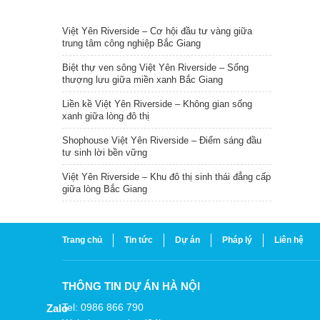
TIN NỔI BẬT
Việt Yên Riverside – Cơ hội đầu tư vàng giữa
trung tâm công nghiệp Bắc Giang
Biệt thự ven sông Việt Yên Riverside – Sống
thượng lưu giữa miền xanh Bắc Giang
Liền kề Việt Yên Riverside – Không gian sống
xanh giữa lòng đô thị
Shophouse Việt Yên Riverside – Điểm sáng đầu
tư sinh lời bền vững
Việt Yên Riverside – Khu đô thị sinh thái đẳng cấp
giữa lòng Bắc Giang
Trang chủ
Tin tức
Dự án
Pháp lý
Liên hệ
THÔNG TIN DỰ ÁN HÀ NỘI
Tel: 0986 866 790
Zalo