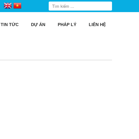
TIN TỨC
DỰ ÁN
PHÁP LÝ
LIÊN HỆ