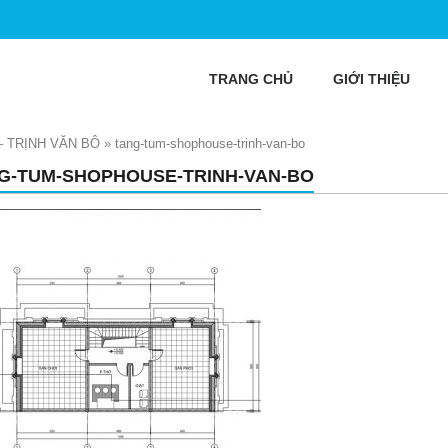
TRANG CHỦ
GIỚI THIỆU
 TRỊNH VĂN BÔ
»
tang-tum-shophouse-trinh-van-bo
G-TUM-SHOPHOUSE-TRINH-VAN-BO