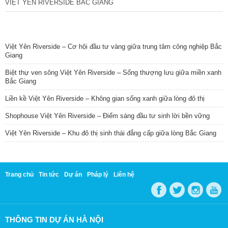
VIỆT YÊN RIVERSIDE BẮC GIANG
TIN NỔI BẬT
Việt Yên Riverside – Cơ hội đầu tư vàng giữa trung tâm công nghiệp Bắc
Giang
Biệt thự ven sông Việt Yên Riverside – Sống thượng lưu giữa miền xanh
Bắc Giang
Liền kề Việt Yên Riverside – Không gian sống xanh giữa lòng đô thị
Shophouse Việt Yên Riverside – Điểm sáng đầu tư sinh lời bền vững
Việt Yên Riverside – Khu đô thị sinh thái đẳng cấp giữa lòng Bắc Giang
Trang chủ
Tin tức
Dự án
Pháp lý
Liên hệ
THÔNG TIN DỰ ÁN HÀ NỘI