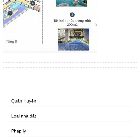
TÌM KIẾM