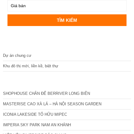
DỰ ÁN
Dự án chung cư
Khu đô thị mới, liền kề, biệt thự
CÁC DỰ ÁN MỚI NHẤT
SHOPHOUSE CHÂN ĐẾ BERRIVER LONG BIÊN
MASTERISE CAO XÀ LÁ – HÀ NỘI SEASON GARDEN
ICONIA LAKESIDE TỐ HỮU MIPEC
IMPERIA SKY PARK NAM AN KHÁNH