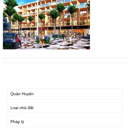
TÌM KIẾM