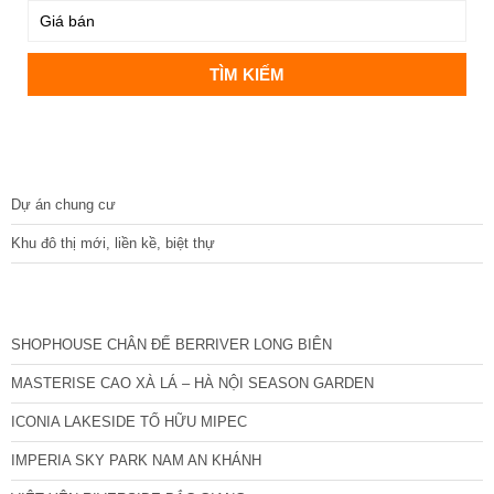
DỰ ÁN
Dự án chung cư
Khu đô thị mới, liền kề, biệt thự
CÁC DỰ ÁN MỚI NHẤT
SHOPHOUSE CHÂN ĐẾ BERRIVER LONG BIÊN
MASTERISE CAO XÀ LÁ – HÀ NỘI SEASON GARDEN
ICONIA LAKESIDE TỐ HỮU MIPEC
IMPERIA SKY PARK NAM AN KHÁNH