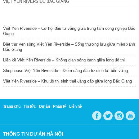
VIỆT YÊN RIVERSIDE BẮC GIANG
TIN NỔI BẬT
Việt Yên Riverside – Cơ hội đầu tư vàng giữa trung tâm công nghiệp Bắc
Giang
Biệt thự ven sông Việt Yên Riverside – Sống thượng lưu giữa miền xanh
Bắc Giang
Liền kề Việt Yên Riverside – Không gian sống xanh giữa lòng đô thị
Shophouse Việt Yên Riverside – Điểm sáng đầu tư sinh lời bền vững
Việt Yên Riverside – Khu đô thị sinh thái đẳng cấp giữa lòng Bắc Giang
Trang chủ
Tin tức
Dự án
Pháp lý
Liên hệ
THÔNG TIN DỰ ÁN HÀ NỘI