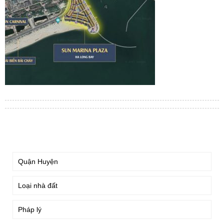
TÌM KIẾM