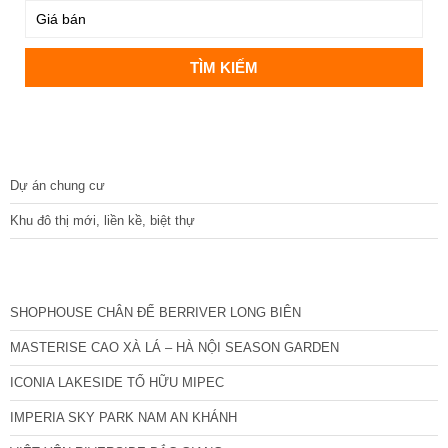
DỰ ÁN
Dự án chung cư
Khu đô thị mới, liền kề, biệt thự
CÁC DỰ ÁN MỚI NHẤT
SHOPHOUSE CHÂN ĐẾ BERRIVER LONG BIÊN
MASTERISE CAO XÀ LÁ – HÀ NỘI SEASON GARDEN
ICONIA LAKESIDE TỐ HỮU MIPEC
IMPERIA SKY PARK NAM AN KHÁNH