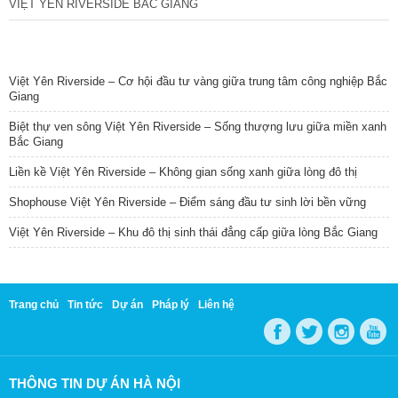
VIỆT YÊN RIVERSIDE BẮC GIANG
TIN NỔI BẬT
Việt Yên Riverside – Cơ hội đầu tư vàng giữa trung tâm công nghiệp Bắc
Giang
Biệt thự ven sông Việt Yên Riverside – Sống thượng lưu giữa miền xanh
Bắc Giang
Liền kề Việt Yên Riverside – Không gian sống xanh giữa lòng đô thị
Shophouse Việt Yên Riverside – Điểm sáng đầu tư sinh lời bền vững
Việt Yên Riverside – Khu đô thị sinh thái đẳng cấp giữa lòng Bắc Giang
Trang chủ
Tin tức
Dự án
Pháp lý
Liên hệ
THÔNG TIN DỰ ÁN HÀ NỘI