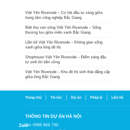
TIN NỔI BẬT
Việt Yên Riverside – Cơ hội đầu tư vàng giữa
trung tâm công nghiệp Bắc Giang
Biệt thự ven sông Việt Yên Riverside – Sống
thượng lưu giữa miền xanh Bắc Giang
Liền kề Việt Yên Riverside – Không gian sống
xanh giữa lòng đô thị
Shophouse Việt Yên Riverside – Điểm sáng đầu
tư sinh lời bền vững
Việt Yên Riverside – Khu đô thị sinh thái đẳng cấp
giữa lòng Bắc Giang
Trang chủ
Tin tức
Dự án
Pháp lý
Liên hệ
THÔNG TIN DỰ ÁN HÀ NỘI
Tel: 0986 866 790
Zalo