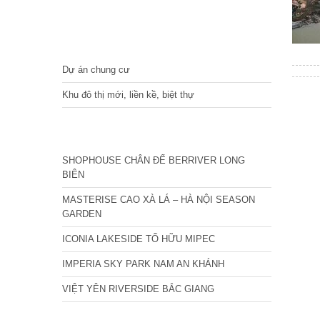
DỰ ÁN
Dự án chung cư
Khu đô thị mới, liền kề, biệt thự
CÁC DỰ ÁN MỚI NHẤT
SHOPHOUSE CHÂN ĐẾ BERRIVER LONG
BIÊN
MASTERISE CAO XÀ LÁ – HÀ NỘI SEASON
GARDEN
ICONIA LAKESIDE TỐ HỮU MIPEC
IMPERIA SKY PARK NAM AN KHÁNH
VIỆT YÊN RIVERSIDE BẮC GIANG