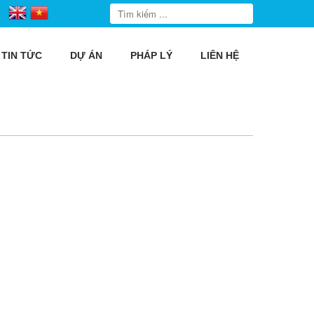
TIN TỨC
DỰ ÁN
PHÁP LÝ
LIÊN HỆ