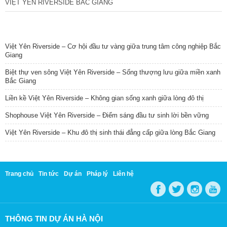
VIỆT YÊN RIVERSIDE BẮC GIANG
TIN NỔI BẬT
Việt Yên Riverside – Cơ hội đầu tư vàng giữa trung tâm công nghiệp Bắc
Giang
Biệt thự ven sông Việt Yên Riverside – Sống thượng lưu giữa miền xanh
Bắc Giang
Liền kề Việt Yên Riverside – Không gian sống xanh giữa lòng đô thị
Shophouse Việt Yên Riverside – Điểm sáng đầu tư sinh lời bền vững
Việt Yên Riverside – Khu đô thị sinh thái đẳng cấp giữa lòng Bắc Giang
Trang chủ
Tin tức
Dự án
Pháp lý
Liên hệ
THÔNG TIN DỰ ÁN HÀ NỘI