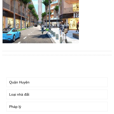
TÌM KIẾM