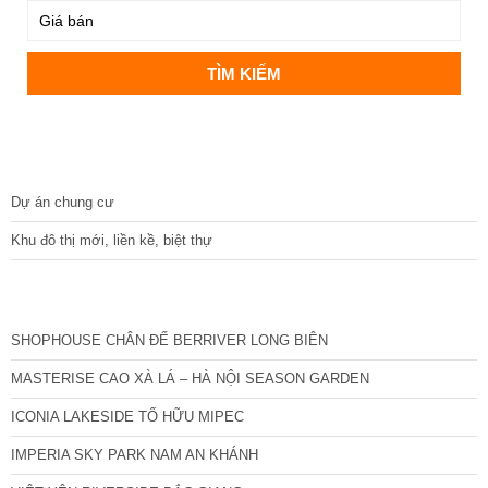
DỰ ÁN
Dự án chung cư
Khu đô thị mới, liền kề, biệt thự
CÁC DỰ ÁN MỚI NHẤT
SHOPHOUSE CHÂN ĐẾ BERRIVER LONG BIÊN
MASTERISE CAO XÀ LÁ – HÀ NỘI SEASON GARDEN
ICONIA LAKESIDE TỐ HỮU MIPEC
IMPERIA SKY PARK NAM AN KHÁNH