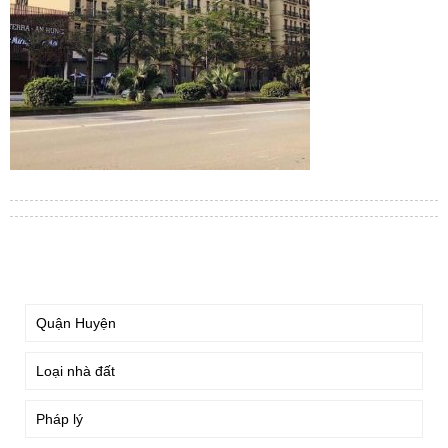
TÌM KIẾM