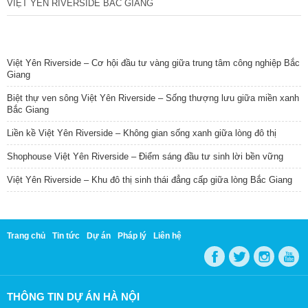
VIỆT YÊN RIVERSIDE BẮC GIANG
TIN NỔI BẬT
Việt Yên Riverside – Cơ hội đầu tư vàng giữa trung tâm công nghiệp Bắc
Giang
Biệt thự ven sông Việt Yên Riverside – Sống thượng lưu giữa miền xanh
Bắc Giang
Liền kề Việt Yên Riverside – Không gian sống xanh giữa lòng đô thị
Shophouse Việt Yên Riverside – Điểm sáng đầu tư sinh lời bền vững
Việt Yên Riverside – Khu đô thị sinh thái đẳng cấp giữa lòng Bắc Giang
Trang chủ
Tin tức
Dự án
Pháp lý
Liên hệ
THÔNG TIN DỰ ÁN HÀ NỘI