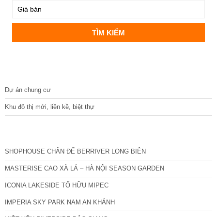
DỰ ÁN
Dự án chung cư
Khu đô thị mới, liền kề, biệt thự
CÁC DỰ ÁN MỚI NHẤT
SHOPHOUSE CHÂN ĐẾ BERRIVER LONG BIÊN
MASTERISE CAO XÀ LÁ – HÀ NỘI SEASON GARDEN
ICONIA LAKESIDE TỐ HỮU MIPEC
IMPERIA SKY PARK NAM AN KHÁNH