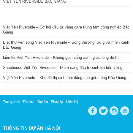
VIỆT YÊN RIVERSIDE BẮC GIANG
TIN NỔI BẬT
Việt Yên Riverside – Cơ hội đầu tư vàng giữa trung tâm công nghiệp Bắc
Giang
Biệt thự ven sông Việt Yên Riverside – Sống thượng lưu giữa miền xanh
Bắc Giang
Liền kề Việt Yên Riverside – Không gian sống xanh giữa lòng đô thị
Shophouse Việt Yên Riverside – Điểm sáng đầu tư sinh lời bền vững
Việt Yên Riverside – Khu đô thị sinh thái đẳng cấp giữa lòng Bắc Giang
Trang chủ
Tin tức
Dự án
Pháp lý
Liên hệ
THÔNG TIN DỰ ÁN HÀ NỘI