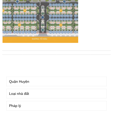
TÌM KIẾM