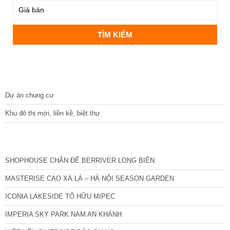
DỰ ÁN
Dự án chung cư
Khu đô thị mới, liền kề, biệt thự
CÁC DỰ ÁN MỚI NHẤT
SHOPHOUSE CHÂN ĐẾ BERRIVER LONG BIÊN
MASTERISE CAO XÀ LÁ – HÀ NỘI SEASON GARDEN
ICONIA LAKESIDE TỐ HỮU MIPEC
IMPERIA SKY PARK NAM AN KHÁNH