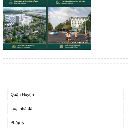
TÌM KIẾM