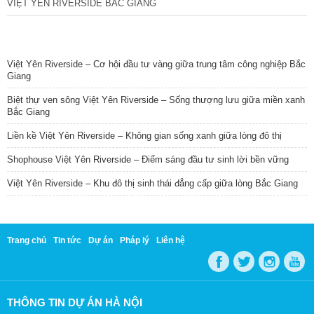
VIỆT YÊN RIVERSIDE BẮC GIANG
TIN NỔI BẬT
Việt Yên Riverside – Cơ hội đầu tư vàng giữa trung tâm công nghiệp Bắc
Giang
Biệt thự ven sông Việt Yên Riverside – Sống thượng lưu giữa miền xanh
Bắc Giang
Liền kề Việt Yên Riverside – Không gian sống xanh giữa lòng đô thị
Shophouse Việt Yên Riverside – Điểm sáng đầu tư sinh lời bền vững
Việt Yên Riverside – Khu đô thị sinh thái đẳng cấp giữa lòng Bắc Giang
Trang chủ
Tin tức
Dự án
Pháp lý
Liên hệ
THÔNG TIN DỰ ÁN HÀ NỘI