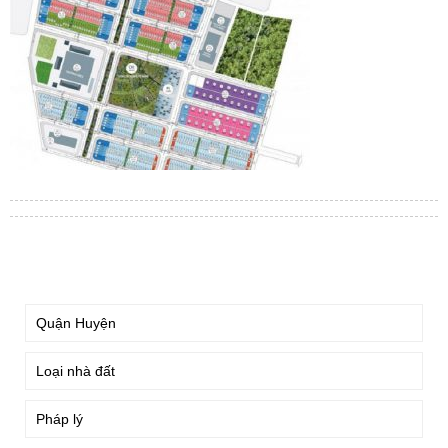
TÌM KIẾM