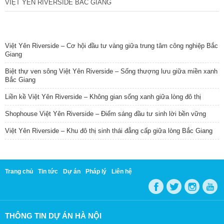
VIỆT YÊN RIVERSIDE BẮC GIANG
TIN NỔI BẬT
Việt Yên Riverside – Cơ hội đầu tư vàng giữa trung tâm công nghiệp Bắc
Giang
Biệt thự ven sông Việt Yên Riverside – Sống thượng lưu giữa miền xanh
Bắc Giang
Liền kề Việt Yên Riverside – Không gian sống xanh giữa lòng đô thị
Shophouse Việt Yên Riverside – Điểm sáng đầu tư sinh lời bền vững
Việt Yên Riverside – Khu đô thị sinh thái đẳng cấp giữa lòng Bắc Giang
Trang chủ
Tin tức
Dự án
Pháp lý
Liên hệ
THÔNG TIN DỰ ÁN HÀ NỘI