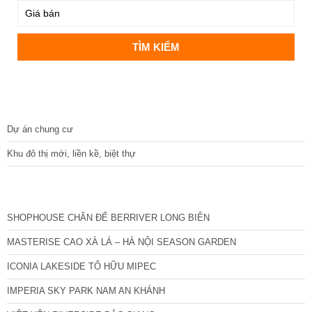
DỰ ÁN
Dự án chung cư
Khu đô thị mới, liền kề, biệt thự
CÁC DỰ ÁN MỚI NHẤT
SHOPHOUSE CHÂN ĐẾ BERRIVER LONG BIÊN
MASTERISE CAO XÀ LÁ – HÀ NỘI SEASON GARDEN
ICONIA LAKESIDE TỐ HỮU MIPEC
IMPERIA SKY PARK NAM AN KHÁNH