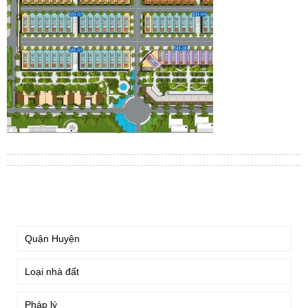
TÌM KIẾM