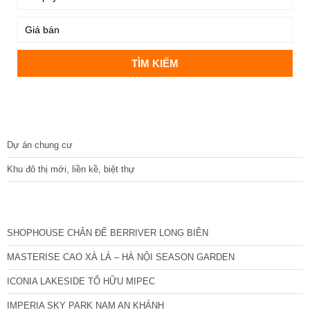
DỰ ÁN
Dự án chung cư
Khu đô thị mới, liền kề, biệt thự
CÁC DỰ ÁN MỚI NHẤT
SHOPHOUSE CHÂN ĐẾ BERRIVER LONG BIÊN
MASTERISE CAO XÀ LÁ – HÀ NỘI SEASON GARDEN
ICONIA LAKESIDE TỐ HỮU MIPEC
IMPERIA SKY PARK NAM AN KHÁNH