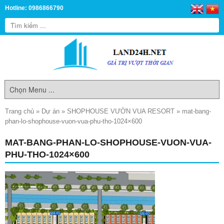
Hotline: 0986866790
Trang chủ
»
Dự án
»
SHOPHOUSE VƯỜN VUA RESORT
»
mat-bang-
phan-lo-shophouse-vuon-vua-phu-tho-1024×600
MAT-BANG-PHAN-LO-SHOPHOUSE-VUON-VUA-
PHU-THO-1024×600