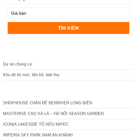
DỰ ÁN
Dự án chung cư
Khu đô thị mới, liền kề, biệt thự
CÁC DỰ ÁN MỚI NHẤT
SHOPHOUSE CHÂN ĐẾ BERRIVER LONG BIÊN
MASTERISE CAO XÀ LÁ – HÀ NỘI SEASON GARDEN
ICONIA LAKESIDE TỐ HỮU MIPEC
IMPERIA SKY PARK NAM AN KHÁNH