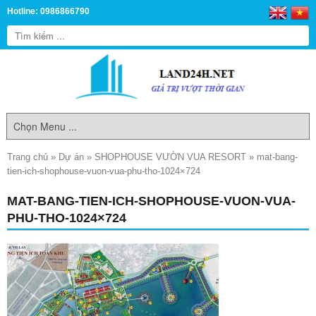
Hotline: 0986866790
Trang chủ
»
Dự án
»
SHOPHOUSE VƯỜN VUA RESORT
»
mat-bang-
tien-ich-shophouse-vuon-vua-phu-tho-1024×724
MAT-BANG-TIEN-ICH-SHOPHOUSE-VUON-VUA-
PHU-THO-1024×724