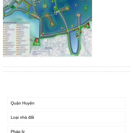
TÌM KIẾM