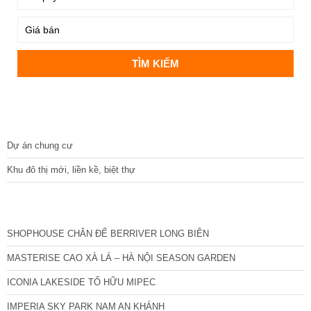
DỰ ÁN
Dự án chung cư
Khu đô thị mới, liền kề, biệt thự
CÁC DỰ ÁN MỚI NHẤT
SHOPHOUSE CHÂN ĐẾ BERRIVER LONG BIÊN
MASTERISE CAO XÀ LÁ – HÀ NỘI SEASON GARDEN
ICONIA LAKESIDE TỐ HỮU MIPEC
IMPERIA SKY PARK NAM AN KHÁNH