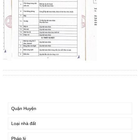
TÌM KIẾM