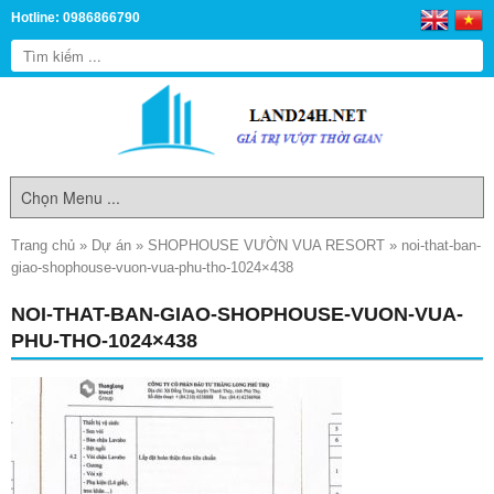
Hotline: 0986866790
Trang chủ
»
Dự án
»
SHOPHOUSE VƯỜN VUA RESORT
»
noi-that-ban-
giao-shophouse-vuon-vua-phu-tho-1024×438
NOI-THAT-BAN-GIAO-SHOPHOUSE-VUON-VUA-
PHU-THO-1024×438