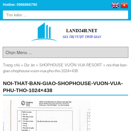
Hotline: 0986866790
Trang chủ
»
Dự án
»
SHOPHOUSE VƯỜN VUA RESORT
»
noi-that-ban-
giao-shophouse-vuon-vua-phu-tho-1024×438
NOI-THAT-BAN-GIAO-SHOPHOUSE-VUON-VUA-
PHU-THO-1024×438