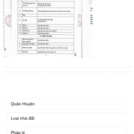
TÌM KIẾM