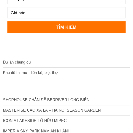
DỰ ÁN
Dự án chung cư
Khu đô thị mới, liền kề, biệt thự
CÁC DỰ ÁN MỚI NHẤT
SHOPHOUSE CHÂN ĐẾ BERRIVER LONG BIÊN
MASTERISE CAO XÀ LÁ – HÀ NỘI SEASON GARDEN
ICONIA LAKESIDE TỐ HỮU MIPEC
IMPERIA SKY PARK NAM AN KHÁNH