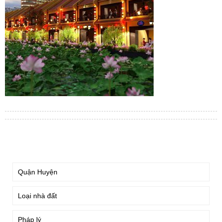
TÌM KIẾM