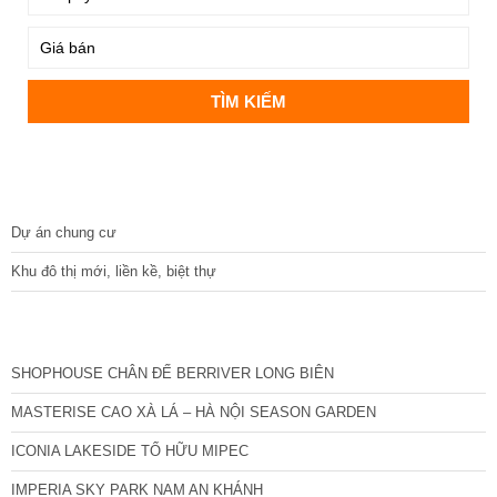
DỰ ÁN
Dự án chung cư
Khu đô thị mới, liền kề, biệt thự
CÁC DỰ ÁN MỚI NHẤT
SHOPHOUSE CHÂN ĐẾ BERRIVER LONG BIÊN
MASTERISE CAO XÀ LÁ – HÀ NỘI SEASON GARDEN
ICONIA LAKESIDE TỐ HỮU MIPEC
IMPERIA SKY PARK NAM AN KHÁNH