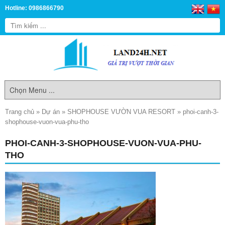
Hotline: 0986866790
Trang chủ
»
Dự án
»
SHOPHOUSE VƯỜN VUA RESORT
»
phoi-canh-3-
shophouse-vuon-vua-phu-tho
PHOI-CANH-3-SHOPHOUSE-VUON-VUA-PHU-
THO