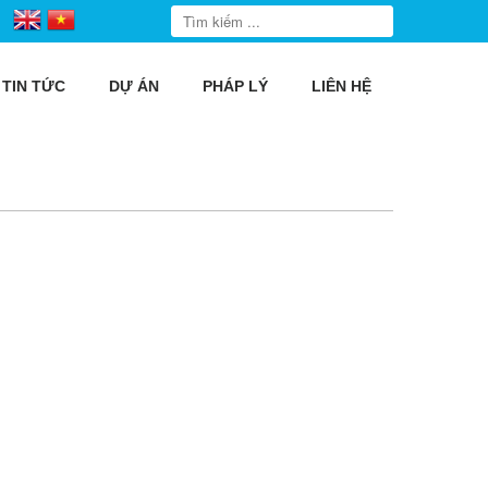
TIN TỨC
DỰ ÁN
PHÁP LÝ
LIÊN HỆ