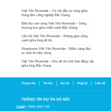
TIN NỔI BẬT
Việt Yên Riverside – Cơ hội đầu tư vàng giữa
trung tâm công nghiệp Bắc Giang
Biệt thự ven sông Việt Yên Riverside – Sống
thượng lưu giữa miền xanh Bắc Giang
Liền kề Việt Yên Riverside – Không gian sống
xanh giữa lòng đô thị
Shophouse Việt Yên Riverside – Điểm sáng đầu
tư sinh lời bền vững
Việt Yên Riverside – Khu đô thị sinh thái đẳng cấp
giữa lòng Bắc Giang
Trang chủ
Tin tức
Dự án
Pháp lý
Liên hệ
THÔNG TIN DỰ ÁN HÀ NỘI
Tel: 0986 866 790
Zalo