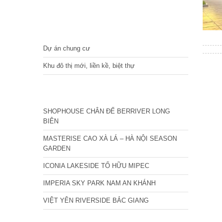
DỰ ÁN
Dự án chung cư
Khu đô thị mới, liền kề, biệt thự
CÁC DỰ ÁN MỚI NHẤT
SHOPHOUSE CHÂN ĐẾ BERRIVER LONG
BIÊN
MASTERISE CAO XÀ LÁ – HÀ NỘI SEASON
GARDEN
ICONIA LAKESIDE TỐ HỮU MIPEC
IMPERIA SKY PARK NAM AN KHÁNH
VIỆT YÊN RIVERSIDE BẮC GIANG