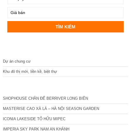
DỰ ÁN
Dự án chung cư
Khu đô thị mới, liền kề, biệt thự
CÁC DỰ ÁN MỚI NHẤT
SHOPHOUSE CHÂN ĐẾ BERRIVER LONG BIÊN
MASTERISE CAO XÀ LÁ – HÀ NỘI SEASON GARDEN
ICONIA LAKESIDE TỐ HỮU MIPEC
IMPERIA SKY PARK NAM AN KHÁNH