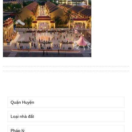
TÌM KIẾM