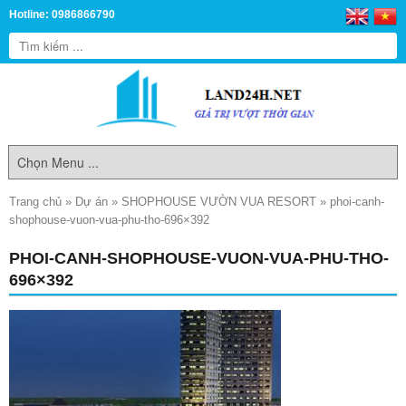
Hotline: 0986866790
Trang chủ
»
Dự án
»
SHOPHOUSE VƯỜN VUA RESORT
»
phoi-canh-
shophouse-vuon-vua-phu-tho-696×392
PHOI-CANH-SHOPHOUSE-VUON-VUA-PHU-THO-
696×392