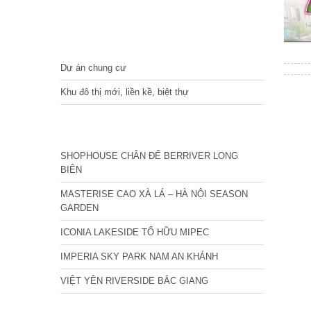
DỰ ÁN
Dự án chung cư
Khu đô thị mới, liền kề, biệt thự
CÁC DỰ ÁN MỚI NHẤT
SHOPHOUSE CHÂN ĐẾ BERRIVER LONG
BIÊN
MASTERISE CAO XÀ LÁ – HÀ NỘI SEASON
GARDEN
ICONIA LAKESIDE TỐ HỮU MIPEC
IMPERIA SKY PARK NAM AN KHÁNH
VIỆT YÊN RIVERSIDE BẮC GIANG