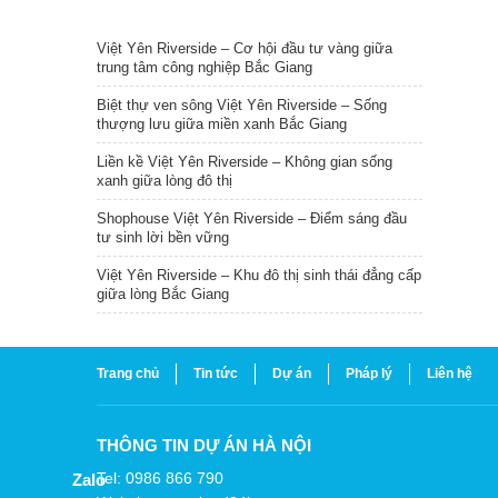
TIN NỔI BẬT
Việt Yên Riverside – Cơ hội đầu tư vàng giữa
trung tâm công nghiệp Bắc Giang
Biệt thự ven sông Việt Yên Riverside – Sống
thượng lưu giữa miền xanh Bắc Giang
Liền kề Việt Yên Riverside – Không gian sống
xanh giữa lòng đô thị
Shophouse Việt Yên Riverside – Điểm sáng đầu
tư sinh lời bền vững
Việt Yên Riverside – Khu đô thị sinh thái đẳng cấp
giữa lòng Bắc Giang
Trang chủ
Tin tức
Dự án
Pháp lý
Liên hệ
THÔNG TIN DỰ ÁN HÀ NỘI
Tel: 0986 866 790
Zalo