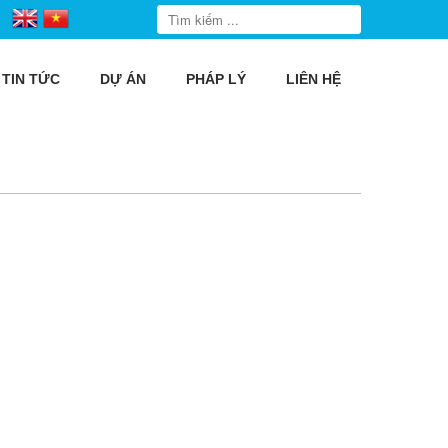
TIN TỨC
DỰ ÁN
PHÁP LÝ
LIÊN HỆ