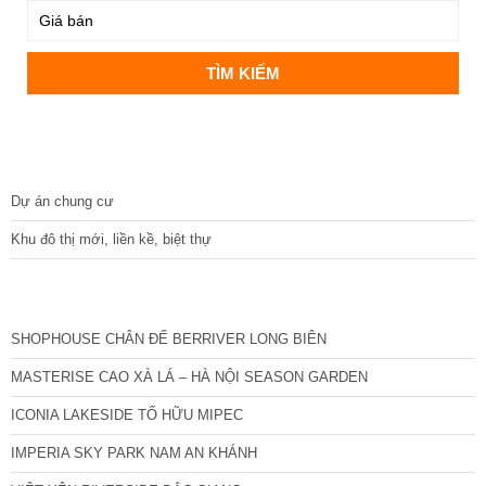
DỰ ÁN
Dự án chung cư
Khu đô thị mới, liền kề, biệt thự
CÁC DỰ ÁN MỚI NHẤT
SHOPHOUSE CHÂN ĐẾ BERRIVER LONG BIÊN
MASTERISE CAO XÀ LÁ – HÀ NỘI SEASON GARDEN
ICONIA LAKESIDE TỐ HỮU MIPEC
IMPERIA SKY PARK NAM AN KHÁNH