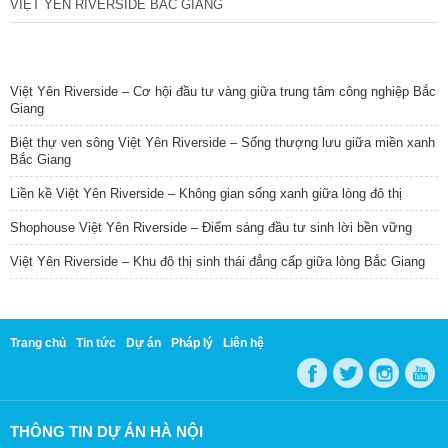
VIỆT YÊN RIVERSIDE BẮC GIANG
TIN NỔI BẬT
Việt Yên Riverside – Cơ hội đầu tư vàng giữa trung tâm công nghiệp Bắc
Giang
Biệt thự ven sông Việt Yên Riverside – Sống thượng lưu giữa miền xanh
Bắc Giang
Liền kề Việt Yên Riverside – Không gian sống xanh giữa lòng đô thị
Shophouse Việt Yên Riverside – Điểm sáng đầu tư sinh lời bền vững
Việt Yên Riverside – Khu đô thị sinh thái đẳng cấp giữa lòng Bắc Giang
Trang chủ
Tin tức
Dự án
Pháp lý
Liên hệ
THÔNG TIN DỰ ÁN HÀ NỘI