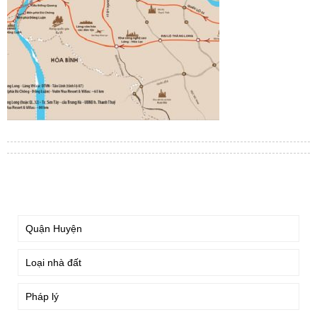
TÌM KIẾM