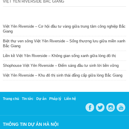
VIỆT YÊN RIVERSIDE BẮC GIANG
TIN NỔI BẬT
Việt Yên Riverside – Cơ hội đầu tư vàng giữa trung tâm công nghiệp Bắc
Giang
Biệt thự ven sông Việt Yên Riverside – Sống thượng lưu giữa miền xanh
Bắc Giang
Liền kề Việt Yên Riverside – Không gian sống xanh giữa lòng đô thị
Shophouse Việt Yên Riverside – Điểm sáng đầu tư sinh lời bền vững
Việt Yên Riverside – Khu đô thị sinh thái đẳng cấp giữa lòng Bắc Giang
Trang chủ
Tin tức
Dự án
Pháp lý
Liên hệ
THÔNG TIN DỰ ÁN HÀ NỘI