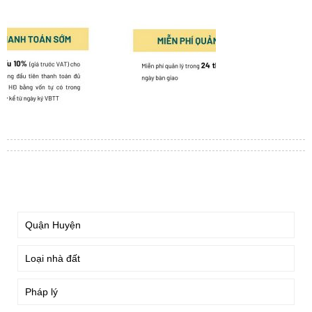
TÌM KIẾM