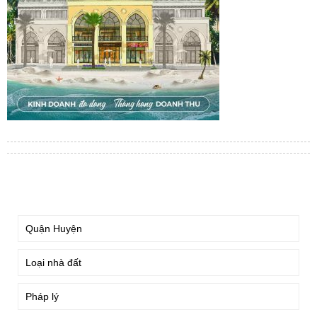
TÌM KIẾM