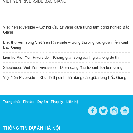
VIỆT YÊN RIVERSIDE BẮC GIANG
TIN NỔI BẬT
Việt Yên Riverside – Cơ hội đầu tư vàng giữa trung tâm công nghiệp Bắc
Giang
Biệt thự ven sông Việt Yên Riverside – Sống thượng lưu giữa miền xanh
Bắc Giang
Liền kề Việt Yên Riverside – Không gian sống xanh giữa lòng đô thị
Shophouse Việt Yên Riverside – Điểm sáng đầu tư sinh lời bền vững
Việt Yên Riverside – Khu đô thị sinh thái đẳng cấp giữa lòng Bắc Giang
Trang chủ
Tin tức
Dự án
Pháp lý
Liên hệ
THÔNG TIN DỰ ÁN HÀ NỘI