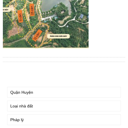
TÌM KIẾM