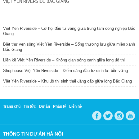
VIỆT YÊN RIVERSIDE BẮC GIANG
TIN NỔI BẬT
Việt Yên Riverside – Cơ hội đầu tư vàng giữa trung tâm công nghiệp Bắc
Giang
Biệt thự ven sông Việt Yên Riverside – Sống thượng lưu giữa miền xanh
Bắc Giang
Liền kề Việt Yên Riverside – Không gian sống xanh giữa lòng đô thị
Shophouse Việt Yên Riverside – Điểm sáng đầu tư sinh lời bền vững
Việt Yên Riverside – Khu đô thị sinh thái đẳng cấp giữa lòng Bắc Giang
Trang chủ
Tin tức
Dự án
Pháp lý
Liên hệ
THÔNG TIN DỰ ÁN HÀ NỘI