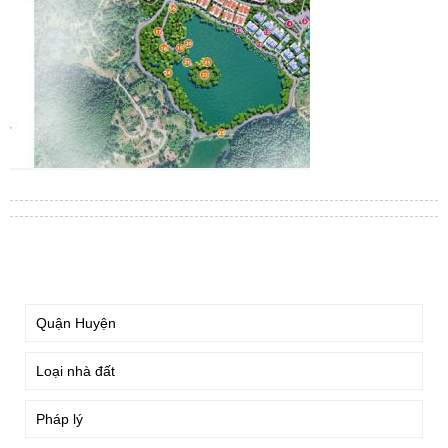
TÌM KIẾM