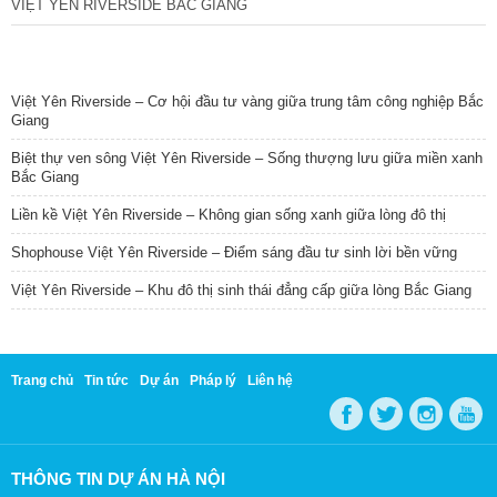
VIỆT YÊN RIVERSIDE BẮC GIANG
TIN NỔI BẬT
Việt Yên Riverside – Cơ hội đầu tư vàng giữa trung tâm công nghiệp Bắc
Giang
Biệt thự ven sông Việt Yên Riverside – Sống thượng lưu giữa miền xanh
Bắc Giang
Liền kề Việt Yên Riverside – Không gian sống xanh giữa lòng đô thị
Shophouse Việt Yên Riverside – Điểm sáng đầu tư sinh lời bền vững
Việt Yên Riverside – Khu đô thị sinh thái đẳng cấp giữa lòng Bắc Giang
Trang chủ
Tin tức
Dự án
Pháp lý
Liên hệ
THÔNG TIN DỰ ÁN HÀ NỘI