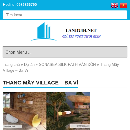
Hotline: 0986866790
Trang chủ
»
Dự án
»
SONASEA SILK PATH VÂN ĐỒN
»
Thang Mây
Village – Ba Vì
THANG MÂY VILLAGE – BA VÌ