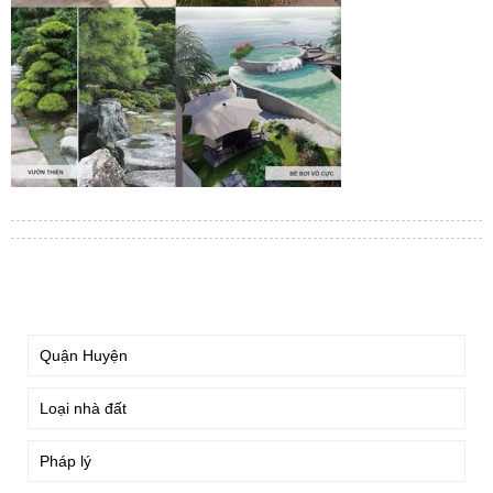
TÌM KIẾM