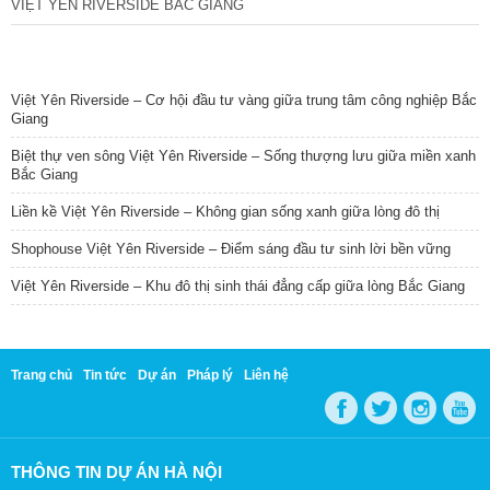
VIỆT YÊN RIVERSIDE BẮC GIANG
TIN NỔI BẬT
Việt Yên Riverside – Cơ hội đầu tư vàng giữa trung tâm công nghiệp Bắc
Giang
Biệt thự ven sông Việt Yên Riverside – Sống thượng lưu giữa miền xanh
Bắc Giang
Liền kề Việt Yên Riverside – Không gian sống xanh giữa lòng đô thị
Shophouse Việt Yên Riverside – Điểm sáng đầu tư sinh lời bền vững
Việt Yên Riverside – Khu đô thị sinh thái đẳng cấp giữa lòng Bắc Giang
Trang chủ
Tin tức
Dự án
Pháp lý
Liên hệ
THÔNG TIN DỰ ÁN HÀ NỘI