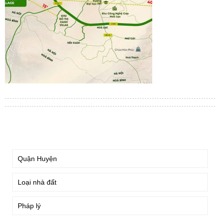
TÌM KIẾM