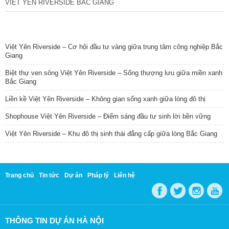
VIỆT YÊN RIVERSIDE BẮC GIANG
TIN NỔI BẬT
Việt Yên Riverside – Cơ hội đầu tư vàng giữa trung tâm công nghiệp Bắc
Giang
Biệt thự ven sông Việt Yên Riverside – Sống thượng lưu giữa miền xanh
Bắc Giang
Liền kề Việt Yên Riverside – Không gian sống xanh giữa lòng đô thị
Shophouse Việt Yên Riverside – Điểm sáng đầu tư sinh lời bền vững
Việt Yên Riverside – Khu đô thị sinh thái đẳng cấp giữa lòng Bắc Giang
Trang chủ
Tin tức
Dự án
Pháp lý
Liên hệ
THÔNG TIN DỰ ÁN HÀ NỘI