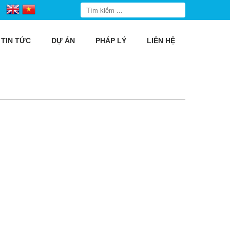
TIN TỨC
DỰ ÁN
PHÁP LÝ
LIÊN HỆ