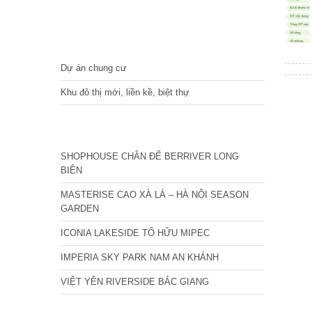
DỰ ÁN
Dự án chung cư
Khu đô thị mới, liền kề, biệt thự
CÁC DỰ ÁN MỚI NHẤT
SHOPHOUSE CHÂN ĐẾ BERRIVER LONG
BIÊN
MASTERISE CAO XÀ LÁ – HÀ NỘI SEASON
GARDEN
ICONIA LAKESIDE TỐ HỮU MIPEC
IMPERIA SKY PARK NAM AN KHÁNH
VIỆT YÊN RIVERSIDE BẮC GIANG