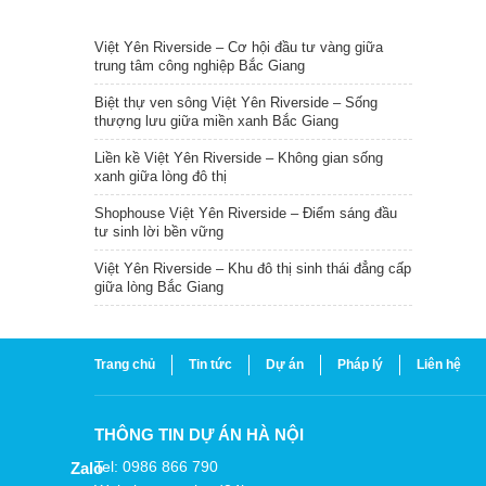
TIN NỔI BẬT
Việt Yên Riverside – Cơ hội đầu tư vàng giữa
trung tâm công nghiệp Bắc Giang
Biệt thự ven sông Việt Yên Riverside – Sống
thượng lưu giữa miền xanh Bắc Giang
Liền kề Việt Yên Riverside – Không gian sống
xanh giữa lòng đô thị
Shophouse Việt Yên Riverside – Điểm sáng đầu
tư sinh lời bền vững
Việt Yên Riverside – Khu đô thị sinh thái đẳng cấp
giữa lòng Bắc Giang
Trang chủ
Tin tức
Dự án
Pháp lý
Liên hệ
THÔNG TIN DỰ ÁN HÀ NỘI
Tel: 0986 866 790
Zalo