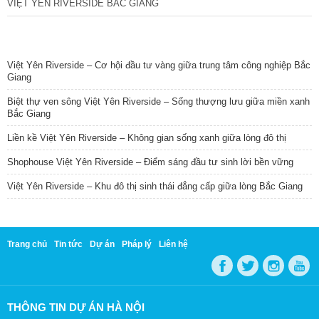
VIỆT YÊN RIVERSIDE BẮC GIANG
TIN NỔI BẬT
Việt Yên Riverside – Cơ hội đầu tư vàng giữa trung tâm công nghiệp Bắc
Giang
Biệt thự ven sông Việt Yên Riverside – Sống thượng lưu giữa miền xanh
Bắc Giang
Liền kề Việt Yên Riverside – Không gian sống xanh giữa lòng đô thị
Shophouse Việt Yên Riverside – Điểm sáng đầu tư sinh lời bền vững
Việt Yên Riverside – Khu đô thị sinh thái đẳng cấp giữa lòng Bắc Giang
Trang chủ
Tin tức
Dự án
Pháp lý
Liên hệ
THÔNG TIN DỰ ÁN HÀ NỘI