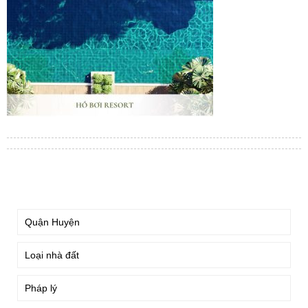
TÌM KIẾM