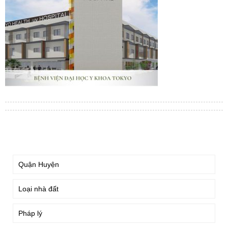
TÌM KIẾM