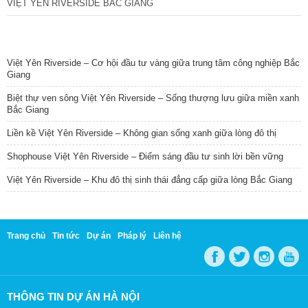
VIỆT YÊN RIVERSIDE BẮC GIANG
TIN NỔI BẬT
Việt Yên Riverside – Cơ hội đầu tư vàng giữa trung tâm công nghiệp Bắc
Giang
Biệt thự ven sông Việt Yên Riverside – Sống thượng lưu giữa miền xanh
Bắc Giang
Liền kề Việt Yên Riverside – Không gian sống xanh giữa lòng đô thị
Shophouse Việt Yên Riverside – Điểm sáng đầu tư sinh lời bền vững
Việt Yên Riverside – Khu đô thị sinh thái đẳng cấp giữa lòng Bắc Giang
Trang chủ
Tin tức
Dự án
Pháp lý
Liên hệ
THÔNG TIN DỰ ÁN HÀ NỘI