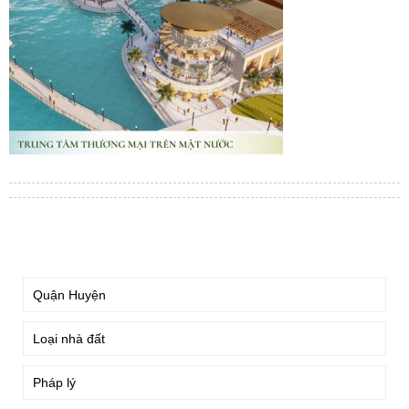
TÌM KIẾM