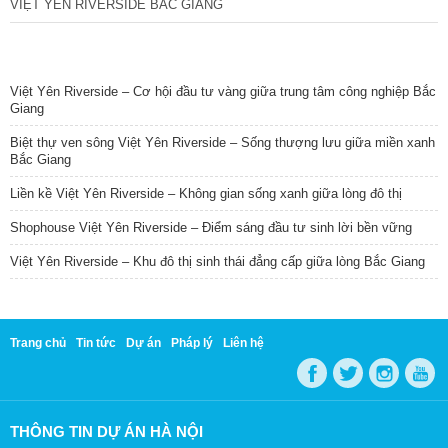
VIỆT YÊN RIVERSIDE BẮC GIANG
TIN NỔI BẬT
Việt Yên Riverside – Cơ hội đầu tư vàng giữa trung tâm công nghiệp Bắc
Giang
Biệt thự ven sông Việt Yên Riverside – Sống thượng lưu giữa miền xanh
Bắc Giang
Liền kề Việt Yên Riverside – Không gian sống xanh giữa lòng đô thị
Shophouse Việt Yên Riverside – Điểm sáng đầu tư sinh lời bền vững
Việt Yên Riverside – Khu đô thị sinh thái đẳng cấp giữa lòng Bắc Giang
Trang chủ
Tin tức
Dự án
Pháp lý
Liên hệ
THÔNG TIN DỰ ÁN HÀ NỘI