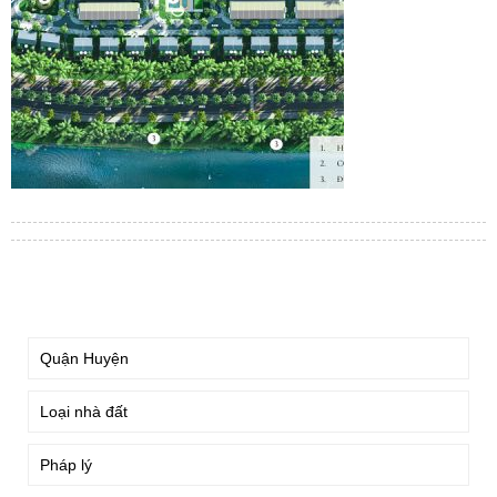
TÌM KIẾM