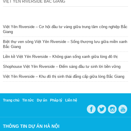
VIỆT YÊN RIVERSIDE BẮC GIANG
TIN NỔI BẬT
Việt Yên Riverside – Cơ hội đầu tư vàng giữa trung tâm công nghiệp Bắc
Giang
Biệt thự ven sông Việt Yên Riverside – Sống thượng lưu giữa miền xanh
Bắc Giang
Liền kề Việt Yên Riverside – Không gian sống xanh giữa lòng đô thị
Shophouse Việt Yên Riverside – Điểm sáng đầu tư sinh lời bền vững
Việt Yên Riverside – Khu đô thị sinh thái đẳng cấp giữa lòng Bắc Giang
Trang chủ
Tin tức
Dự án
Pháp lý
Liên hệ
THÔNG TIN DỰ ÁN HÀ NỘI