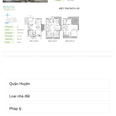
TÌM KIẾM