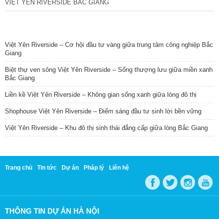
VIỆT YÊN RIVERSIDE BẮC GIANG
TIN NỔI BẬT
Việt Yên Riverside – Cơ hội đầu tư vàng giữa trung tâm công nghiệp Bắc
Giang
Biệt thự ven sông Việt Yên Riverside – Sống thượng lưu giữa miền xanh
Bắc Giang
Liền kề Việt Yên Riverside – Không gian sống xanh giữa lòng đô thị
Shophouse Việt Yên Riverside – Điểm sáng đầu tư sinh lời bền vững
Việt Yên Riverside – Khu đô thị sinh thái đẳng cấp giữa lòng Bắc Giang
Trang chủ
Tin tức
Dự án
Pháp lý
Liên hệ
THÔNG TIN DỰ ÁN HÀ NỘI