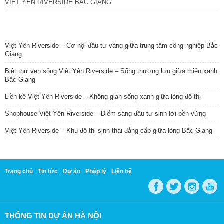
VIỆT YÊN RIVERSIDE BẮC GIANG
TIN NỔI BẬT
Việt Yên Riverside – Cơ hội đầu tư vàng giữa trung tâm công nghiệp Bắc
Giang
Biệt thự ven sông Việt Yên Riverside – Sống thượng lưu giữa miền xanh
Bắc Giang
Liền kề Việt Yên Riverside – Không gian sống xanh giữa lòng đô thị
Shophouse Việt Yên Riverside – Điểm sáng đầu tư sinh lời bền vững
Việt Yên Riverside – Khu đô thị sinh thái đẳng cấp giữa lòng Bắc Giang
Trang chủ
Tin tức
Dự án
Pháp lý
Liên hệ
THÔNG TIN DỰ ÁN HÀ NỘI