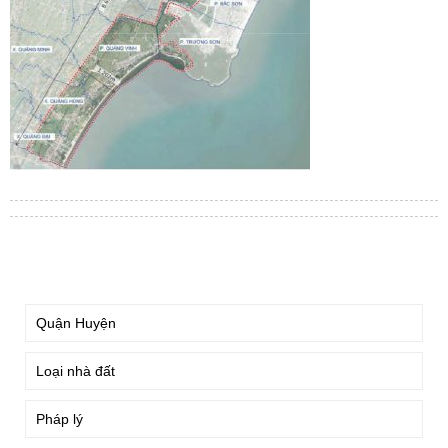
TÌM KIẾM