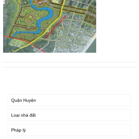
TÌM KIẾM