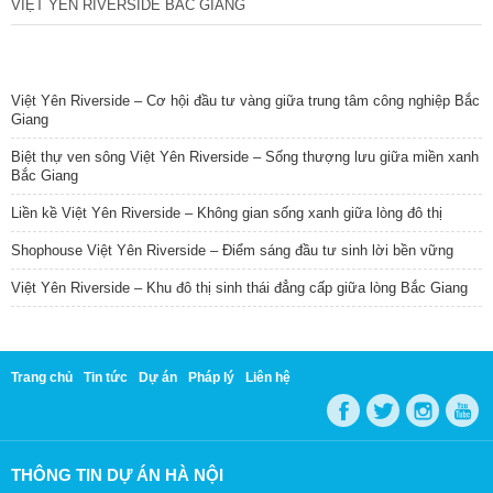
VIỆT YÊN RIVERSIDE BẮC GIANG
TIN NỔI BẬT
Việt Yên Riverside – Cơ hội đầu tư vàng giữa trung tâm công nghiệp Bắc
Giang
Biệt thự ven sông Việt Yên Riverside – Sống thượng lưu giữa miền xanh
Bắc Giang
Liền kề Việt Yên Riverside – Không gian sống xanh giữa lòng đô thị
Shophouse Việt Yên Riverside – Điểm sáng đầu tư sinh lời bền vững
Việt Yên Riverside – Khu đô thị sinh thái đẳng cấp giữa lòng Bắc Giang
Trang chủ
Tin tức
Dự án
Pháp lý
Liên hệ
THÔNG TIN DỰ ÁN HÀ NỘI